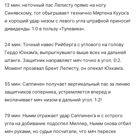
13 мин: неточный пас Леписту прямо на ногу
Синявскому, тот обыгрывает технично Мяртена Кууск’а
и хороший удар низом с левого угла штрафной приносит
дивиденды. 1:0 в пользу «Тулевика».
24 мин: Точный навес Рийберга с углового на голову
Гердо Юхкам’а, выпрыгнувшего выше всех на дальней
штанге. Защитник направляет мяч точно в угол. 0:2.
Момент прозевал Брент Леписту, он опекал Юхкам’а.
55 мин: Саппинен получает вертикальный пас за линию
защитников соперника, устремляется вперед и
вколачивает мяч низом в дальний угол. 1:2!
79 мин: Нымм отражает удар Саппинен’а и с острого
угла на добивание подоспел Миллер, Нымм снова отбил
мяч руками, но судьи посчитали, что мяч пересек