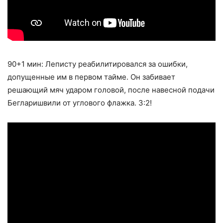
90+1 мин: Леписту реабилитировался за ошибки,
допущенные им в первом тайме. Он забивает
решающий мяч ударом головой, после навесной подачи
Бегларишвили от углового флажка. 3:2!