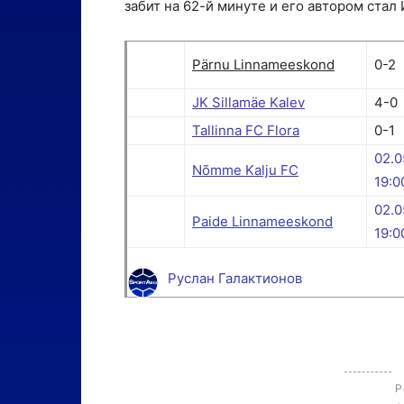
забит на 62-й минуте и его автором стал
Pärnu Linnameeskond
0-2
JK Sillamäe Kalev
4-0
Tallinna FC Flora
0-1
02.0
Nõmme Kalju FC
19:0
02.0
P
aide Linnameeskond
19:0
Руслан Галактионов
Р