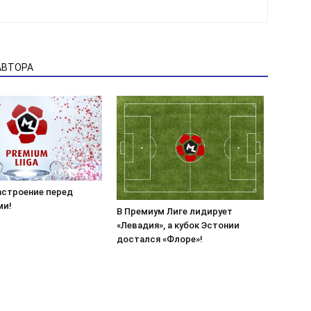
АВТОРА
астроение перед
ми!
В Премиум Лиге лидирует
«Левадия», а кубок Эстонии
достался «Флоре»!