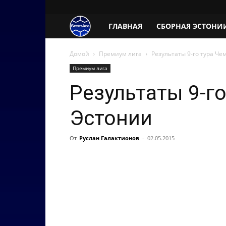
SportAeg.EE
ГЛАВНАЯ
СБОРНАЯ ЭСТОНИ
Домой
Премиум лига
Результаты 9-го тура Ч
Премиум лига
Результаты 9-г
Эстонии
От
Руслан Галактионов
-
02.05.2015