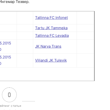
 Ингемар Теэвер.
Tallinna FC Infonet
Tartu JK Tammeka
Tallinna FC Levadia
5.2015
JK Narva Trans
0
5.2015
Viljandi JK Tulevik
0
0
ейтинг статьи