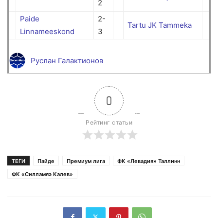
2
Paide
2-
Tartu JK Tammeka
Linnameeskond
3
Руслан Галактионов
0
Рейтинг статьи
ТЕГИ
Пайде
Премиум лига
ФК «Левадия» Таллинн
ФК «Силламяэ Калев»