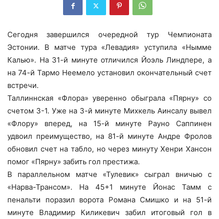
Сегодня завершился очередной тур Чемпионата
Эстонии. В матче тура «Левадия» уступила «Нымме
Калью». На 31-й минуте отличился Йоэль Линдпере, а
на 74-й Тармо Неемело установил окончательный счет
встречи.
Таллиннская «Флора» уверенно обыграла «Пярну» со
счетом 3-1. Уже на 3-й минуте Михкель Аинсалу вывел
«Флору» вперед, на 15-й минуте Рауно Саппинен
удвоил преимущество, на 81-й минуте Андре Фролов
обновил счет на табло, но через минуту Хенри Хансон
помог «Пярну» забить гол престижа.
В параллельном матче «Тулевик» сыграл вничью с
«Нарва-Трансом». На 45+1 минуте Йонас Тамм с
пенальти поразил ворота Романа Смишко и на 51-й
минуте Владимир Киликевич забил итоговый гол в