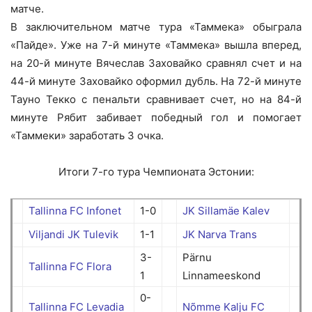
матче.
В заключительном матче тура «Таммека» обыграла
«Пайде». Уже на 7-й минуте «Таммека» вышла вперед,
на 20-й минуте Вячеслав Заховайко сравнял счет и на
44-й минуте Заховайко оформил дубль. На 72-й минуте
Тауно Текко с пенальти сравнивает счет, но на 84-й
минуте Рябит забивает победный гол и помогает
«Таммеки» заработать 3 очка.
Итоги 7-го тура Чемпионата Эстонии:
Tallinna FC Infonet
1-0
JK Sillamäe Kalev
Viljandi JK Tulevik
1-1
JK Narva Trans
3-
Pärnu
Tallinna FC Flora
1
Linnameeskond
0-
Tallinna FC Levadia
Nõmme Kalju FC