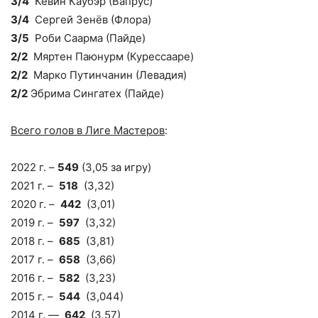
3/4
Кевин Каубэр (Вапрус)
3/4
Сергей Зенёв (Флора)
3/5
Роби Саарма (Пайде)
2/2
Мяртен Паюнурм (Курессааре)
2/2
Марко Путинчанин (Левадия)
2/2
Эбрима Сингатех (Пайде)
Всего голов в Лиге Мастеров
:
2022 г. –
549
(3,05 за игру)
2021 г. –
518
(3,32)
2020 г. –
442
(3,01)
2019 г. –
597
(3,32)
2018 г. –
685
(3,81)
2017 г. –
658
(3,66)
2016 г. –
582
(3,23)
2015 г. –
544
(3,044)
2014 г. —
642
(3,57)