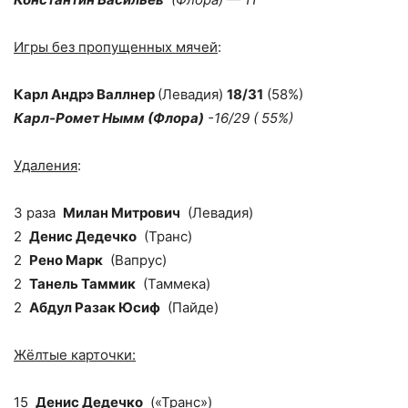
Игры без пропущенных мячей
:
Карл Андрэ Валлнер
(Левадия)
18/31
(58%)
Карл-Ромет Нымм (
Флора)
-16/29 ( 55%)
Удаления
:
3 раза
Милан Митрович
(Левадия)
2
Денис Дедечко
(Транс)
2
Рено Марк
(Вапрус)
2
Танель Таммик
(Таммека)
2
Абдул Разак Юсиф
(Пайде)
Жёлтые карточки:
15
Денис Дедечко
(«Транс»)