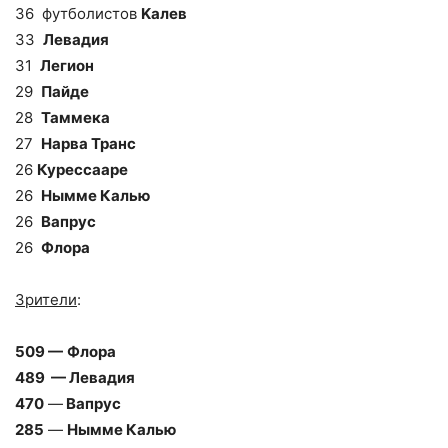
36 футболистов
Kaлев
33
Левадия
31
Легион
29
Пайде
28
Таммека
27
Нарва Транс
26
Курессааре
26
Нымме Калью
26
Вапрус
26
Флора
Зрители
:
509 —
Флора
489 —
Левадия
470
—
Вапрус
285
—
Нымме Калью