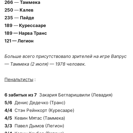
266
—
Таммека
250
—
Калев
235
—
Пайде
189
—
Курессааре
189 — Нарва Транс
121 — Легион
Больше всего присутствовало зрителей на игре Вапрус
— Таммека (2 июля) — 1978 человек.
Пенальтисты
:
6 забитых из 7
Закария Бегларишвили (Левадия)
5/6
Денис Дедечко (Транс)
4/4
Стэн Рейнкорт (Куресааре)
4/5
Кевин Мятас (Таммека)
3/3
Павел Дымов (Легион)