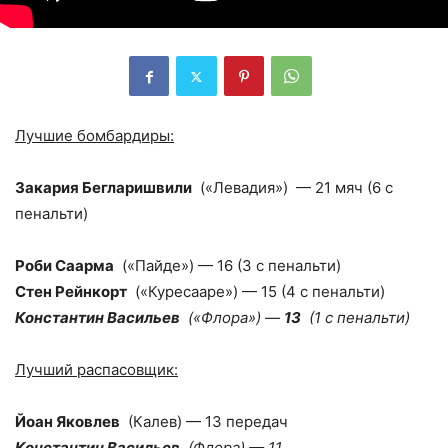
Лучшие бомбардиры:
Закария Бегларишвили
(«Левадия») — 21 мяч (6 с
пенальти)
Роби Саарма
(«Пайде») — 16 (3 с пенальти)
Стен Рейнкорт
(«Куресааре») — 15 (4 с пенальти)
Константин Васильев
(«Флора») —
13
(1 с пенальти)
Лучший распасовщик:
Йоан Яковлев
(Калев) — 13 передач
Константин Васильев
(Флора) — 11