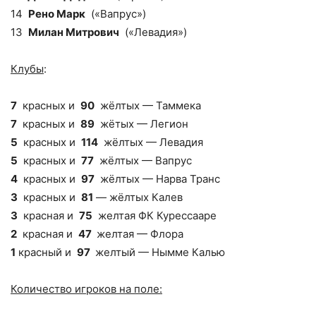
14
Рено Марк
(«Вапрус»)
13
Милан Митрович
(«Левадия»)
Клубы
:
7
красных и
90
жёлтых — Таммека
7
красных и
89
жётых — Легион
5
красных и
114
жёлтых — Левадия
5
красных и
77
жёлтых — Вапрус
4
красных и
97
жёлтых — Нарва Транс
3
красных и
81
— жёлтых Калев
3
красная и
75
желтая ФК Курессааре
2
красная и
47
желтая — Флора
1
красный и
97
желтый — Нымме Калью
Количество игроков на поле: