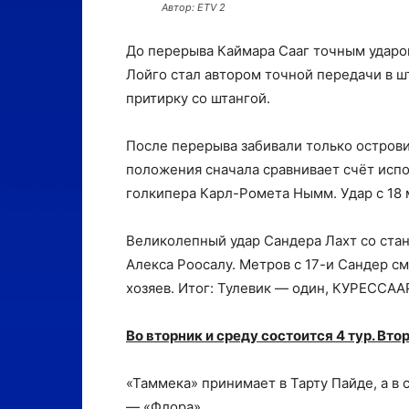
Aвтор: ETV 2
До перерыва Каймара Сааг точным ударом
Лойго стал автором точной передачи в ш
притирку со штангой.
После перерыва забивали только остров
положения сначала сравнивает счёт испо
голкипера Карл-Ромета Нымм. Удар с 18 
Великолепный удар Сандера Лахт со ста
Алекса Роосалу. Метров с 17-и Сандер с
хозяев. Итог: Тулевик — один, КУРЕССАА
Во вторник и среду состоится 4 тур. Вто
«Таммека» принимает в Тарту Пайде, а в 
— «Флора».