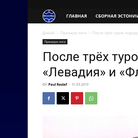
SportAeg.EE
ГЛАВНАЯ
СБОРНАЯ ЭСТОНИ
Домой
Премиум лига
После трёх туров лидир
Премиум лига
После трёх тур
«Левадия» и «Ф
От
Paul Razlaf
-
31.03.2019