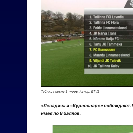
Таблица после 3 туров. Автор: ETV2
«
Левадия» и «Курессааре» побеждают. 
имея по 9 баллов.