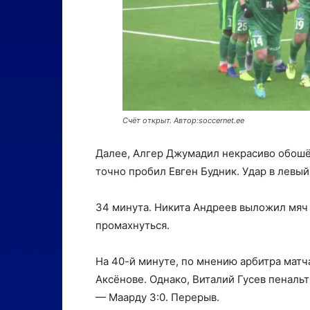
Счёт открыт. Автор:soccernet.ee
Далее, Алгер Джумадил некрасиво обошё
точно пробил Евген Будник. Удар в левы
34 минута. Никита Андреев выложил мяч 
промахнуться.
На 40-й минуте, по мнению арбитра мат
Аксёнове. Однако, Виталий Гусев пенальт
— Маарду 3:0. Перерыв.