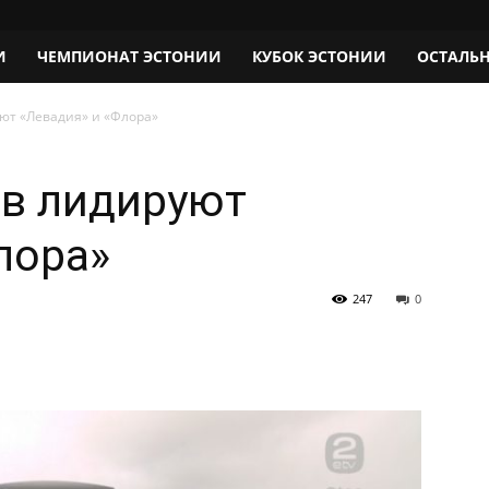
И
ЧЕМПИОНАТ ЭСТОНИИ
КУБОК ЭСТОНИИ
ОСТАЛЬ
уют «Левадия» и «Флора»
ов лидируют
лора»
247
0