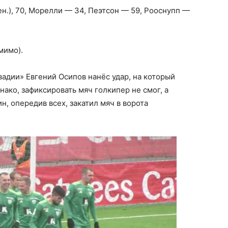
ен.), 70, Морелли — 34, Пеэтсон — 59, Рооснупп —
мимо).
вадии» Евгений Осипов нанёс удар, на который
нако, зафиксировать мяч голкипер не смог, а
 опередив всех, закатил мяч в ворота