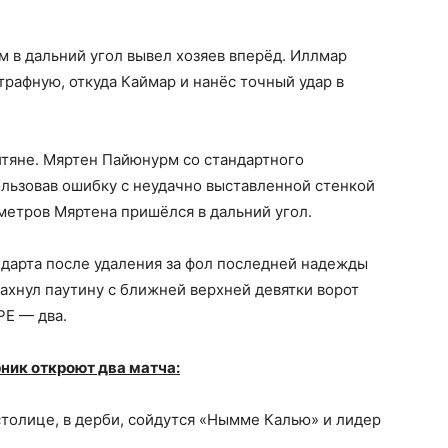
 в дальний угол вывел хозяев вперёд. Иллмар
трафную, откуда Каймар и нанёс точный удар в
итяне. Мяртен Пайюнурм со стандартного
льзовав ошибку с неудачно выставленной стенкой
метров Мяртена пришёлся в дальний угол.
ндарта после удаления за фол последней надежды
махнул паутину с ближней верхней девятки ворот
РЕ — два.
рник откроют два матча:
столице, в дерби, сойдутся «Нымме Калью» и лидер