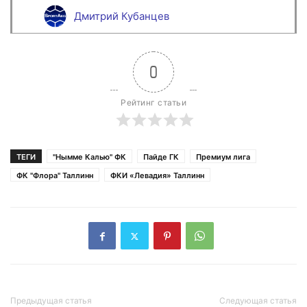
Дмитрий Кубанцев
0
Рейтинг статьи
ТЕГИ
"Нымме Калью" ФК
Пайде ГК
Премиум лига
ФК "Флора" Таллинн
ФКИ «Левадия» Таллинн
Предыдущая статья
Следующая статья