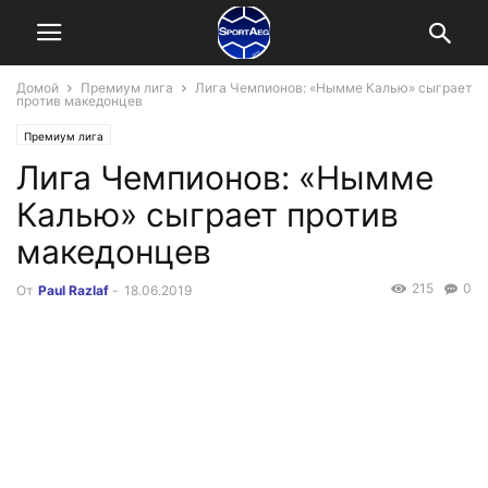
Домой
Премиум лига
Лига Чемпионов: «Нымме Калью» сыграет
против македонцев
Премиум лига
Лига Чемпионов: «Нымме
Калью» сыграет против
македонцев
215
0
От
Paul Razlaf
-
18.06.2019