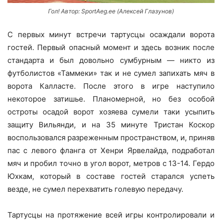
Гол! Автор: SportAeg.ee (Алексей Глазунов)
С первых минут встречи тартусцы осаждали ворота
гостей. Первый опасный момент и здесь возник после
стандарта и был довольно сумбурным — никто из
футболистов «Таммеки» так и не сумел запихать мяч в
ворота Калласте. После этого в игре наступило
некоторое затишье. Планомерной, но без особой
остроты осадой ворот хозяева сумели таки усыпить
защиту Вильянди, и на 35 минуте Тристан Коскор
воспользовался разреженным пространством, и, приняв
пас с левого фланга от Хенри Ярвелайда, подработал
мяч и пробил точно в угол ворот, метров с 13-14. Гердо
Юхкам, который в составе гостей старался успеть
везде, не сумел перехватить голевую передачу.
Тартусцы на протяжение всей игры контролировали и