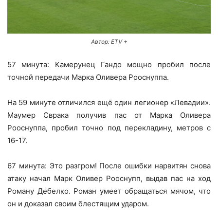
Автор: ETV +
57 минута: Камерунец Гандо мощно пробил после
точной передачи Марка Оливера Рооснуппа.
На 59 минуте отличился ещё один легионер «Левадии».
Маумер Сврака получив пас от Марка Оливера
Рооснуппа, пробил точно под перекладину, метров с
16-17.
67 минута: Это разгром! После ошибки нарвитян снова
атаку начал Марк Оливер Рооснупп, выдав пас на ход
Роману Дебелко. Роман умеет обращаться мячом, что
он и доказал своим блестящим ударом.