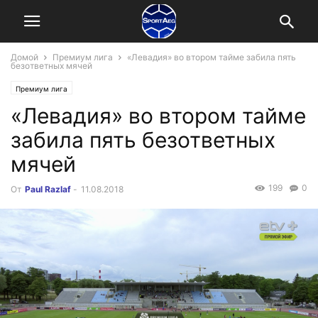
Домой
Премиум лига
«Левадия» во втором тайме забила пять
безответных мячей
Премиум лига
«Левадия» во втором тайме
забила пять безответных
мячей
199
0
От
Paul Razlaf
-
11.08.2018