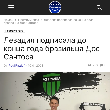
Домой
Премиум лига
Левадия подписала до конца года
бразильца Дос Сантоса
Премиум лига
Левадия подписала до
конца года бразильца Дос
Сантоса
226
0
От
Paul Razlaf
-
10.01.2023