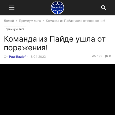
Домой
Премиум лига
Команда из Пайде ушла от поражения!
Премиум лига
Команда из Пайде ушла от
поражения!
199
0
От
Paul Razlaf
-
18.04.2023