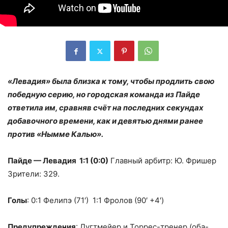
«Левадия» была близка к тому, чтобы продлить свою
победную серию, но городская команда из Пайде
ответила им, сравняв счёт на последних секундах
добавочного времени, как и девятью днями ранее
против «Нымме Калью».
Пайде — Левадия 1:1 (0:0)
Главный арбитр: Ю. Фришер
Зрители: 329.
Голы
: 0:1 Фелипэ (71′) 1:1 Фролов (90′ +4′)
Предупреждения
: Лугтмейер и Торрес-тренер (оба-