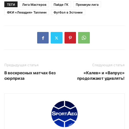
ТЕГИ
Лига Мастеров
Пайде ГК
Премиум лига
ФКИ «Левадия» Таллинн
Футбол в Эстонии
Предыдущая статья
Следующая статья
В воскресных матчах без
«Калев» и «Вапрус»
сюрприза
продолжают удивлять!