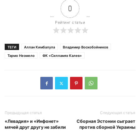
0
Рейтинг статьи
ТЕГИ
Аллан Кимбалула
Владимир Воскобойников
Тармо Неэмело
ФК «Силламяэ Калев»
Предыдущая статья
Следующая статья
«Левадия» и «Инфонет»
Сборная Эстонии сыграет
мячей друг другу не забили
против сборной Украины