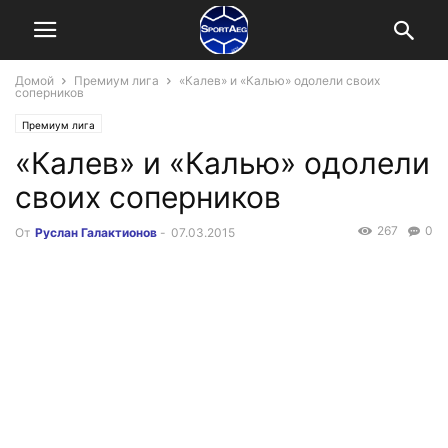
Домой
Премиум лига
«Калев» и «Калью» одолели своих
соперников
Премиум лига
«Калев» и «Калью» одолели
своих соперников
267
0
От
Руслан Галактионов
-
07.03.2015