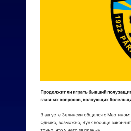
Продолжит ли играть бывший полузащитн
главных вопросов, волнующих болельщи
В августе Зелински общался с Мартином: 
Однако, возможно, Вунк вообще закончит
точно, что у него за планы».