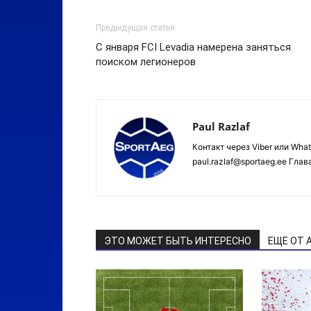
Предыдущая статья
С января FCI Levadia намерена заняться
поиском легионеров
Paul Razlaf
Контакт через Viber или Wha
paul.razlaf@sportaeg.ee Гла
ЭТО МОЖЕТ БЫТЬ ИНТЕРЕСНО
ЕЩЕ ОТ 