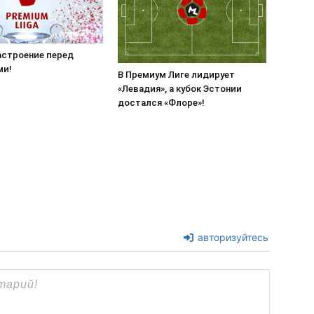
астроение перед
ми!
В Премиум Лиге лидирует
«Левадия», а кубок Эстонии
достался «Флоре»!
авторизуйтесь