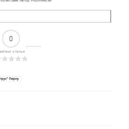
болистами. Автор: Postimees.ee
0
ейтинг статьи
прус" Пярну