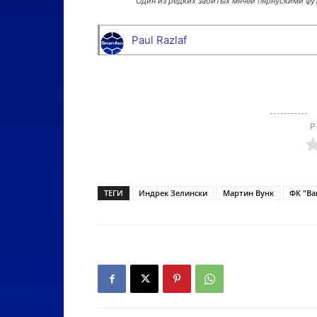
Один из редких забитых мячей пярнускими фут
Paul Razlaf
Р
ТЕГИ
Индрек Зелински
Мартин Вунк
ФК "Ва