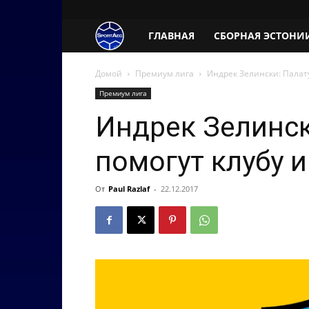
SportAeg.EE
ГЛАВНАЯ
СБОРНАЯ ЭСТОНИ
Домой
Премиум лига
Индрек Зелински: Палату
Премиум лига
Индрек Зелинск
помогут клубу 
От
Paul Razlaf
-
22.12.2017