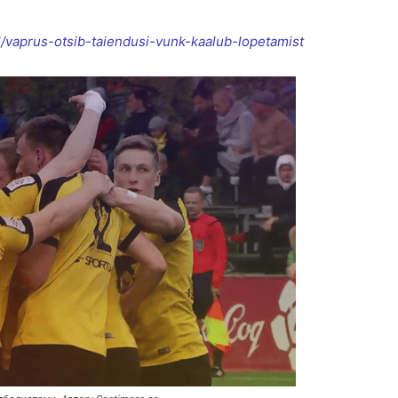
l/vaprus-otsib-taiendusi-vunk-kaalub-lopetamist