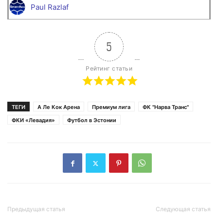
Paul Razlaf
5
Рейтинг статьи
ТЕГИ
А Ле Кок Арена
Премиум лига
ФК "Нарва Транс"
ФКИ «Левадия»
Футбол в Эстонии
Предыдущая статья
Следующая статья