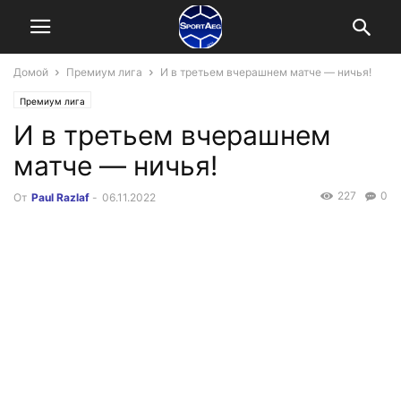
Домой
Премиум лига
И в третьем вчерашнем матче — ничья!
Премиум лига
И в третьем вчерашнем
матче — ничья!
227
0
От
Paul Razlaf
-
06.11.2022