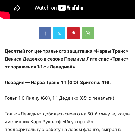
Десятый гол центрального защитника «Нарвы Транс»
Дениса Дедечко в сезоне Премиум Лиге спас «Транс»
от поражения 1:1 с «Левадией».
Левадия — Нарва Транс 1:1 (0:0) Зрители: 416.
Голы
: 1:0 Лилиу (60′), 1:1 Дедечко (65′ с пенальти)
Голы: «Левадия» добилась своего на 60-й минуте, когда
именинник Карл Рудольф Ыйгус провёл
предварительную работу на левом фланге, сыграл в