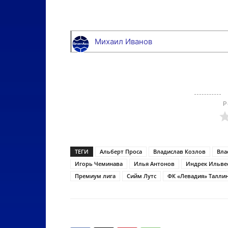
Михаил Иванов
Р
ТЕГИ
Альберт Проса
Владислав Козлов
Вла
Игорь Чеминава
Илья Антонов
Индрек Ильве
Премиум лига
Сийм Лутс
ФК «Левадия» Талли