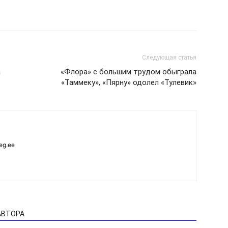
Следующая статья
а
«Флора» с большим трудом обыграла
«Таммеку», «Пярну» одолел «Тулевик»
eg.ee
АВТОРА