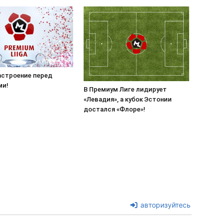
астроение перед
ми!
В Премиум Лиге лидирует
«Левадия», а кубок Эстонии
достался «Флоре»!
авторизуйтесь