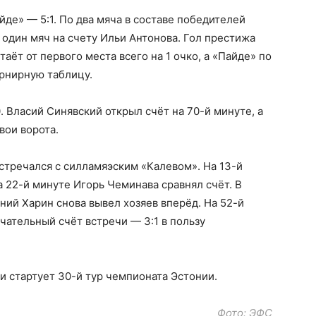
де» — 5:1. По два мяча в составе победителей
 один мяч на счету Ильи Антонова. Гол престижа
аёт от первого места всего на 1 очко, а «Пайде» по
урнирную таблицу.
. Власий Синявский открыл счёт на 70-й минуте, а
вои ворота.
стречался с силламяэским «Калевом». На 13-й
 22-й минуте Игорь Чеминава сравнял счёт. В
ний Харин снова вывел хозяев вперёд. На 52-й
чательный счёт встречи — 3:1 в пользу
ми стартует 30-й тур чемпионата Эстонии.
Фото: ЭФС