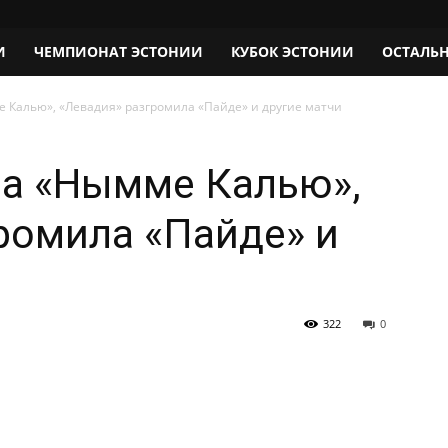
И
ЧЕМПИОНАТ ЭСТОНИИ
КУБОК ЭСТОНИИ
ОСТАЛЬ
 Калью», «Левадия» разгромила «Пайде» и другие матчи
ла «Нымме Калью»,
ромила «Пайде» и
322
0