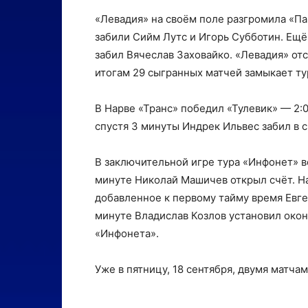
«Левадия» на своём поле разгромила «Пай
забили Сийм Лутс и Игорь Субботин. Ещё
забил Вячеслав Заховайко. «Левадия» отст
итогам 29 сыгранных матчей замыкает т
В Нарве «Транс» победил «Тулевик» — 2:0
спустя 3 минуты Индрек Ильвес забил в с
В заключительной игре тура «Инфонет» в
минуте Николай Машичев открыл счёт. На
добавленное к первому тайму время Евге
минуте Владислав Козлов установил окон
«Инфонета».
Уже в пятницу, 18 сентября, двумя матча