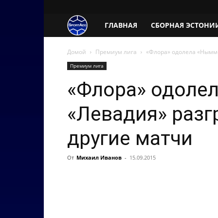
SportAeg.EE
ГЛАВНАЯ
СБОРНАЯ ЭСТОНИ
Домой
Премиум лига
«Флора» одолела «Нымме
Премиум лига
«Флора» одоле
«Левадия» разг
другие матчи
От
Михаил Иванов
-
15.09.2015