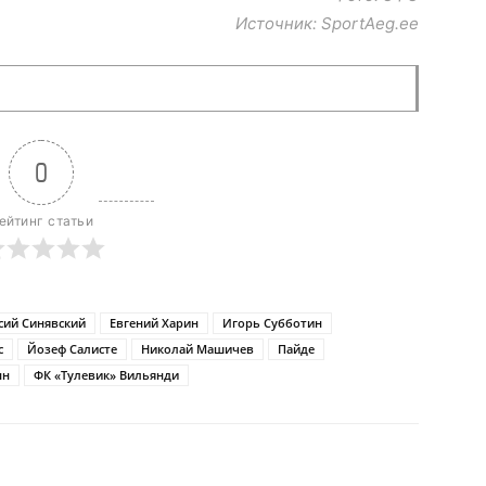
Источник: SportAeg.ee
0
ейтинг статьи
сий Синявский
Евгений Харин
Игорь Субботин
с
Йозеф Салисте
Николай Машичев
Пайде
нн
ФК «Тулевик» Вильянди