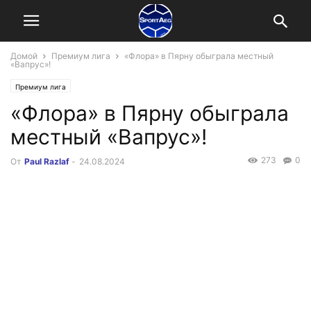
Домой
Премиум лига
«Флора» в Пярну обыграла местный
«Вапрус»!
Премиум лига
«Флора» в Пярну обыграла
местный «Вапрус»!
273
0
От
Paul Razlaf
-
24.08.2024