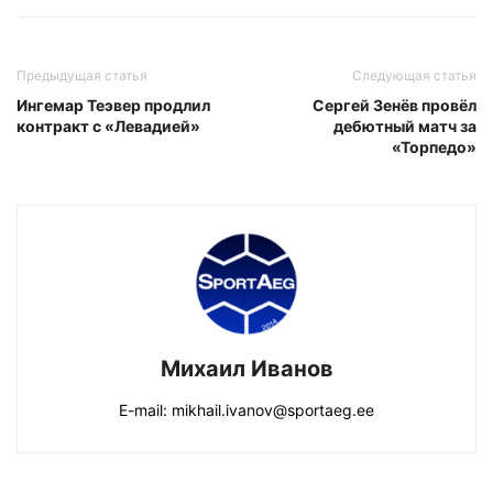
Предыдущая статья
Следующая статья
Ингемар Теэвер продлил
Сергей Зенёв провёл
контракт с «Левадией»
дебютный матч за
«Торпедо»
Михаил Иванов
E-mail: mikhail.ivanov@sportaeg.ee