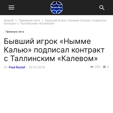
Домой
Премиум лига
Бывший игрок «Нымме Калью» подписал
контракт с Таллинским «Калевом»
Премиум лига
Бывший игрок «Нымме
Калью» подписал контракт
с Таллинским «Калевом»
250
0
От
Paul Razlaf
-
30.01.2018