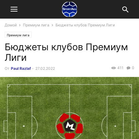
Домой
Премиум лига
Бюджеты клубов Премиум Лиги
Премиум лига
Бюджеты клубов Премиум
Лиги
411
0
От
Paul Razlaf
-
27.02.2022