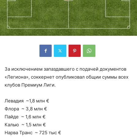
За исключением запаздавшего с подачей документов
«Легиона», соккернет опубликовал общии суммы всех
клубов Премиум Лиги.
Левадия ~1,8 млн €
Флора ~ 3,8 млн €
Пайде ~ 1,6 млн €
Калью ~ 1,5 млн €
Нарва Транс ~ 725 тыс €