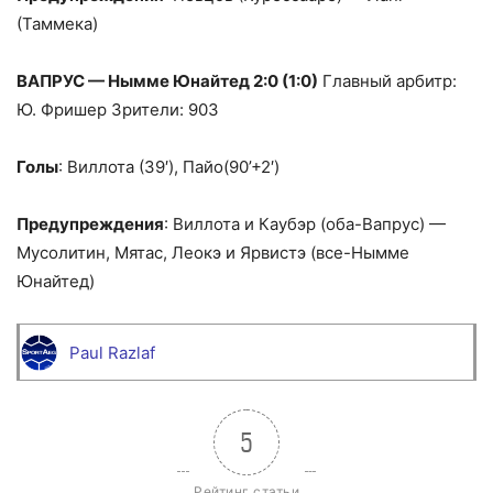
(Таммека)
ВАПРУС — Нымме Юнайтед 2:0 (1:0)
Главный арбитр:
Ю. Фришер Зрители: 903
Голы
: Виллота (39′), Пайо(90’+2′)
Предупреждения
: Виллота и Каубэр (оба-Вапрус) —
Мусолитин, Мятас, Леокэ и Ярвистэ (все-Нымме
Юнайтед)
Paul Razlaf
5
Рейтинг статьи