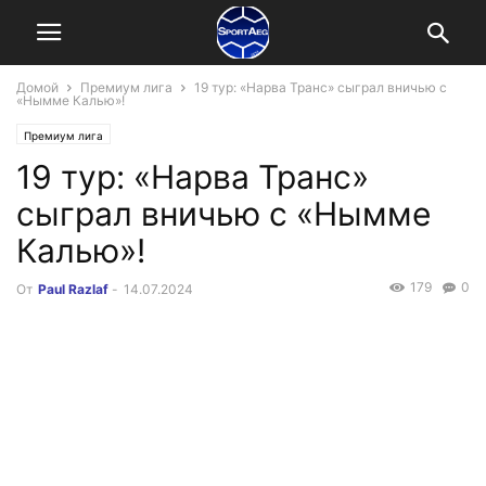
Домой
Премиум лига
19 тур: «Нарва Транс» сыграл вничью с
«Нымме Калью»!
Премиум лига
19 тур: «Нарва Транс»
сыграл вничью с «Нымме
Калью»!
179
0
От
Paul Razlaf
-
14.07.2024