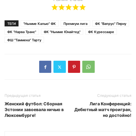
ТЕГИ
"Нымме Калью" ФК
Премиум лига
ФК "Вапрус" Пярну
ФК "Нарва Транс"
ФК "Нымме Юнайтед"
ФК Курессааре
ФШ "Таммека" Тарту
Предыдущая статья
Следующая статья
Женский футбол: Сборная
Лига Конференций:
Эстонии завоевала ничью в
Дебютный матч проигран,
Люксембурге!
но достойно!