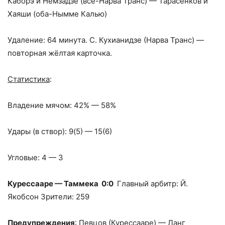
Каборэ и Немзадзе (все-Нарва Транс) — Тарасенков и
Хаяши (оба-Нымме Калью)
Удаление: 64 минута. С. Кухианидзе (Нарва Транс) —
повторная жёлтая карточка.
Статистика
:
Владение мячом: 42% — 58%
Удары (в створ): 9(5) — 15(6)
Угловые: 4 — 3
Курессааре — Таммека 0:0
Главный арбитр: Й.
Якобсон Зрители: 259
Предупреждения
: Певцов (Курессааре) — Ланг