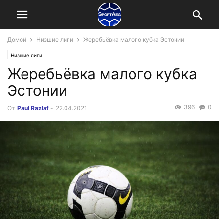
Домой
Низшие лиги
Жеребьёвка малого кубка Эстонии
Низшие лиги
Жеребьёвка малого кубка
Эстонии
396
0
От
Paul Razlaf
-
22.04.2021