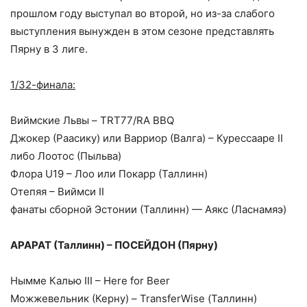
прошлом году выступал во второй, но из-за слабого
выступления вынужден в этом сезоне представлять
Пярну в 3 лиге.
1/32-финала:
Виймские Львы – TRT77/RA BBQ
Джокер (Раасику) или Варриор (Валга) – Курессааре II
либо Лоотос (Пыльва)
Флора U19 – Лоо или Покарр (Таллинн)
Отепяя – Виймси II
фанаты сборной Эстонии (Таллинн) — Аякс (Ласнамяэ)
АРАРАТ (Таллинн) – ПОСЕЙДОН (Пярну)
Нымме Калью III – Here for Beer
Можжевельник (Керну) – TransferWise (Таллинн)