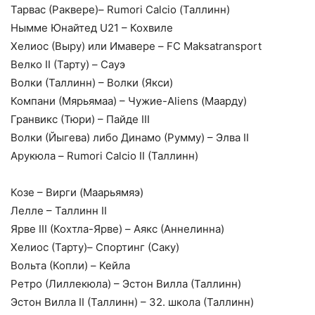
Тарвас (Раквере)– Rumori Calcio (Таллинн)
Нымме Юнайтед U21 – Кохвиле
Хелиос (Выру) или Имавере – FC Maksatransport
Велко II (Тарту) – Сауэ
Волки (Таллинн) – Волки (Якси)
Компани (Мярьямаа) – Чужие-Aliens (Маарду)
Гранвикс (Тюри) – Пайде III
Волки (Йыгева) либо Динамо (Румму) – Элва II
Арукюла – Rumori Calcio II (Taллинн)
Козе – Вирги (Maарьямяэ)
Лелле – Таллинн II
Ярве III (Кохтла-Ярве) – Аякс (Аннелинна)
Хелиос (Тарту)– Спортинг (Саку)
Вольта (Копли) – Keйла
Ретро (Лиллекюла) – Эстон Вилла (Таллинн)
Эстон Вилла II (Таллинн) – 32. школа (Таллинн)