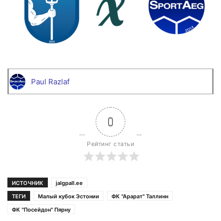
Paul Razlaf
0
Рейтинг статьи
ИСТОЧНИК
jalgpall.eе
ТЕГИ
Малый кубок Эстонии
ФК "Арарат" Таллинн
ФК "Посейдон" Пярну