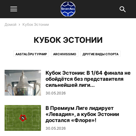
Домой
Кубок Эстонии
КУБОК ЭСТОНИИ
AASTALÕPU ТУРНИР
ARCHIVISSIMO
ДРУГИЕ ВИДЫ СПОРТА
ДРУГИЕ НОВОСТИ
ЕВРОКУБКИ
ЖЕНСКИЙ ФУТБОЛ
ЗИМНИЙ ТУРНИР
ИНТЕРВЬЮ
ИНТЕРЕСНОЕ ЗА РУБЕЖОМ
Кубок Эстонии: В 1/64 финала не
КУБОК ЭСТОНИИ
обойдётся без представителя
ЛЮБИТЕЛЬСКИЙ ФУТБОЛ
НИЗШИЕ ЛИГИ
сильнейшей лиги...
ОЛИМПИАДА
ПЕРВАЯ ЛИГА
ПЛЯЖНЫЙ ФУТБОЛ
30.05.2026
ПРЕДСЕЗОННЫЕ МАТЧИ
ПРЕМИУМ ЛИГА
СБОРНАЯ ЭСТОНИИ
СУПЕРКУБОК ЭСТОНИИ
ФУТЗАЛ
ЭФС
В Премиум Лиге лидирует
«Левадия», а кубок Эстонии
достался «Флоре»!
30.05.2026