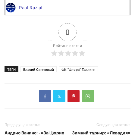
Paul Razlaf
0
Рейтинг статьи
ТЕГИ
Власий Синявский
ФК "Флора" Таллинн
Предыдущая статья
Следующая статья
Андрис Ванинс: -«За Цюрих
Зимний турнир: «Левадия»