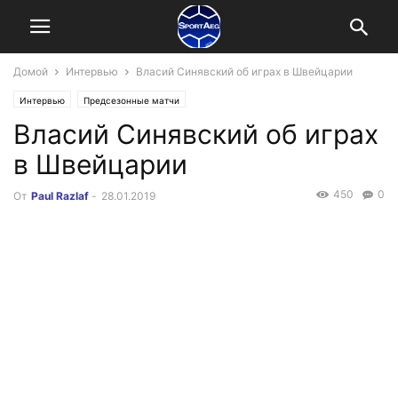
Домой
Интервью
Власий Синявский об играх в Швейцарии
Интервью
Предсезонные матчи
Власий Синявский об играх
в Швейцарии
450
0
От
Paul Razlaf
-
28.01.2019