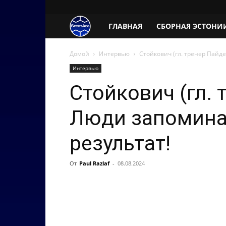
SportAeg.EE
ГЛАВНАЯ
СБОРНАЯ ЭСТОНИ
Домой
Интервью
Стойкович (гл. тренер Пайде
Интервью
Стойкович (гл. 
Люди запомина
результат!
От
Paul Razlaf
-
08.08.2024