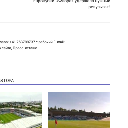
Еврокубки: «Флора» удержала нужный
результат!
tsapp: +41 763799737 * рабочий E-mail:
ва сайта, Пресс-атташе
АВТОРА