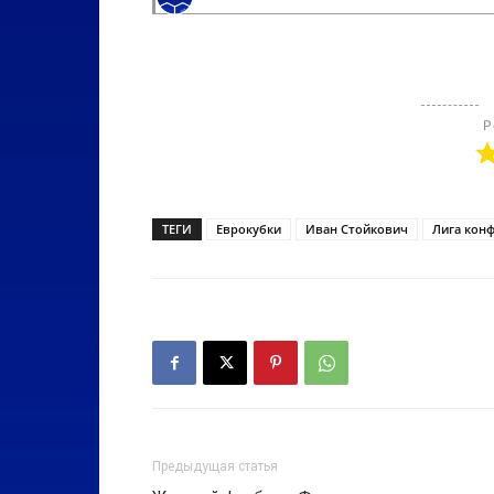
Р
ТЕГИ
Еврокубки
Иван Стойкович
Лига кон
Предыдущая статья