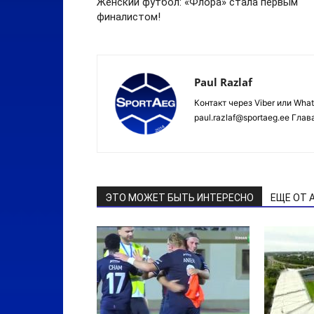
Женский футбол: «Флора» стала первым
финалистом!
Paul Razlaf
Контакт через Viber или Wha
paul.razlaf@sportaeg.ee Гла
ЭТО МОЖЕТ БЫТЬ ИНТЕРЕСНО
ЕЩЕ ОТ 