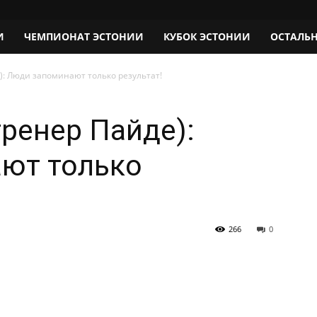
И
ЧЕМПИОНАТ ЭСТОНИИ
КУБОК ЭСТОНИИ
ОСТАЛЬ
): Люди запоминают только результат!
тренер Пайде):
ют только
266
0