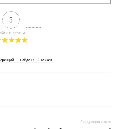
5
ейтинг статьи
ференций
Пайде ГК
Хэккен
Следующая статья