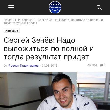
Домой
Интервью
Сергей Зенёв: Надо выложиться по полной и
тогда результат придет
Интервью
Сергей Зенёв: Надо
выложиться по полной и
тогда результат придет
354
0
От
Руслан Галактионов
-
31.08.2015