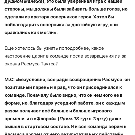
душном манеже
), это была уверенная игра с нашей
стороны, мы должны были забивать больше голов, но
сделали из вратаря соперников героя. Хотел бы
поблагодарить соперника за достойную игру, они
сражались как могли».
Ещё хотелось бы узнать поподробнее, какое
настроение царит в команде после возвращения из-за
океана Расмуса Таутса?
М.С: «Безусловно, все рады возвращению Расмуса, он
позитивный парень и я рад, что он присоединился к
команде. Поначалу было видно, что он немного не в
форме, но, благодаря усердной работе, он с каждым
разом получает всё больше и больше игрового
времени, и с «Флорой» (
Прим. 18 тур в Тарту
) даже
вышел в стартовом составе. Я и вся команда верим в
Расмуса и ждём от него результативных действий».