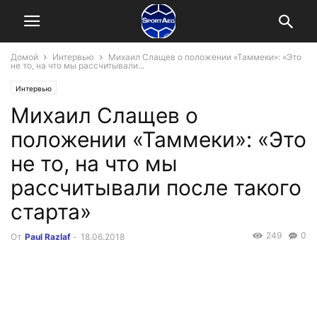
Домой
Интервью
Михаил Слащев о положении «Таммеки»: «Это
не то, на что мы рассчитывали...
Интервью
Михаил Слащев о
положении «Таммеки»: «Это
не то, на что мы
рассчитывали после такого
старта»
249
0
От
Paul Razlaf
-
18.06.2018