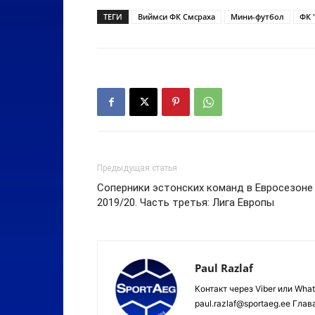
ТЕГИ
Виймси ФК Смсраха
Мини-футбол
ФК 
Предыдущая статья
Соперники эстонских команд в Евросезоне
2019/20. Часть третья: Лига Европы
Paul Razlaf
Контакт через Viber или Wha
paul.razlaf@sportaeg.ee Гла