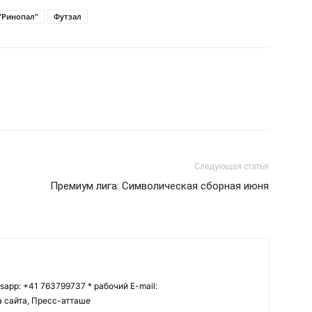
"Ринопал"
Футзал
Следующая статья
Премиум лига: Символическая сборная июня
tsapp: +41 763799737 * рабочий E-mail:
ва сайта, Пресс-атташе