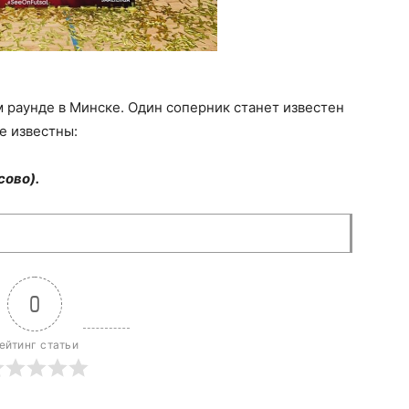
 раунде в Минске. Один соперник станет известен
е известны:
сово).
0
ейтинг статьи