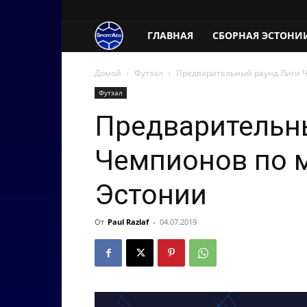
SportAeg.EE
ГЛАВНАЯ
СБОРНАЯ ЭСТОНИ
Домой
Футзал
Предварительный раунд Лиги Ч
Футзал
Предварительн
Чемпионов по м
Эстонии
От
Paul Razlaf
-
04.07.2019