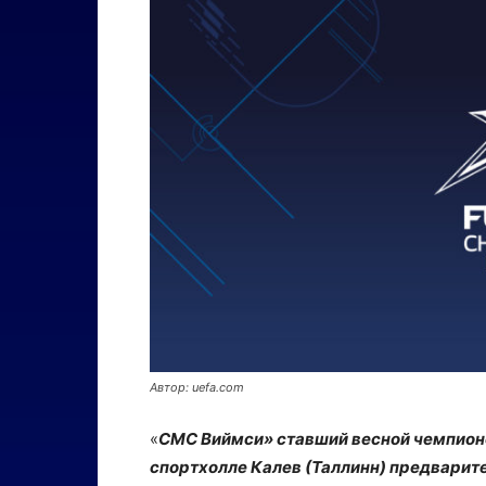
Автор: uefa.com
«
СМС Виймси» ставший весной чемпионом
спортхолле Калев (Таллинн) предварит