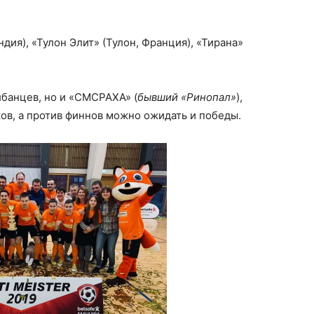
ия), «Тулон Элит» (Тулон, Франция), «Тирана»
лбанцев, но и «СМСРАХА» (
бывший «Ринопал»
),
ков, а против финнов можно ожидать и победы.