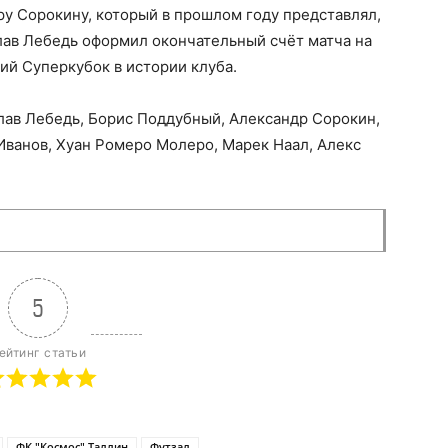
у Сорокину, который в прошлом году представлял,
ав Лебедь оформил окончательный счёт матча на
ий Суперкубок в истории клуба.
слав Лебедь, Борис Поддубный, Александр Сорокин,
Иванов, Хуан Ромеро Молеро, Марек Наал, Алекс
5
ейтинг статьи
ФК "Космос" Таллин
Футзал