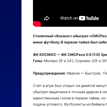
Столичный «Космос» обыграл «СМСРаха»
мини-футболу. В первом тайме был заби
ФК КОСМОС — ФК СМСРаха 5:0 (1:0) Зри
Голы
: Молеро (9′ и 24′), Сорокин (29′ и 36′
Предупреждения
:
Иванов — Быстров, П
Счёт в игре был открыт на девятой мину
обыграл защитника и точным ударом в ни
единственным голом в первом тайме, но
подачи углового. Футболисты из В
иймси 