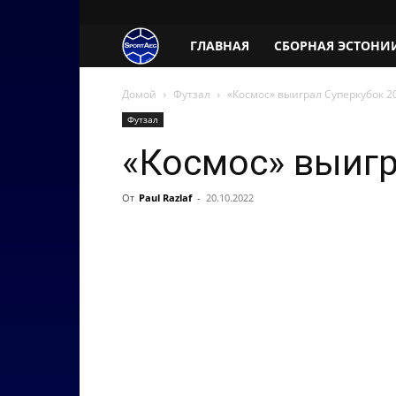
SportAeg.EE
ГЛАВНАЯ
СБОРНАЯ ЭСТОНИ
Домой
Футзал
«Космос» выиграл Суперкубок 2
Футзал
«Космос» выигр
От
Paul Razlaf
-
20.10.2022