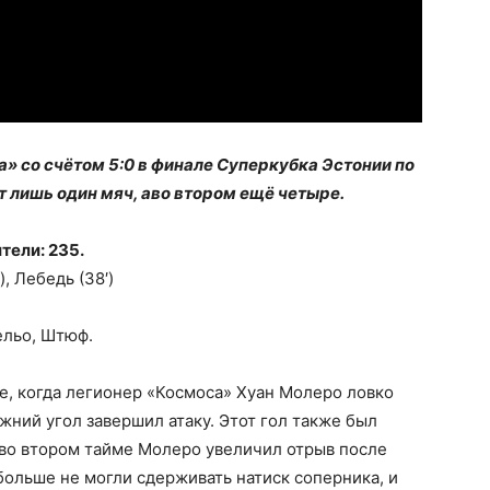
 со счётом 5:0 в финале Суперкубка Эстонии по
т лишь один мяч, аво втором ещё четыре.
тели: 235.
), Лебедь (38′)
ельо, Штюф.
те, когда легионер «Космоса» Хуан Молеро ловко
жний угол завершил атаку.
Этот гол также был
 во втором тайме Молеро увеличил отрыв после
больше не могли сдерживать натиск соперника, и