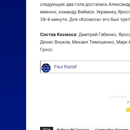
следующие два гола достались Александр
именно, команду Виймси.
Украинец Яросл
38-й минуте.
Для «Космоса» это был трет
Состав Космоса
: Дмитрий Габенко, Яро
Денис Внуков, Михаил Тимошенко, Марк 
Гросс.
Paul Razlaf
Р
ТЕГИ
Виймси ФК Смсраха
Суперкубок Эстонии