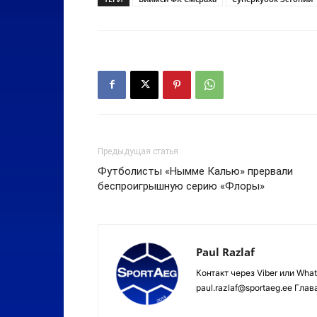
Предыдущая статья
Футболисты «Нымме Калью» прервали
беспроигрышную серию «Флоры»
Paul Razlaf
Контакт через Viber или Wha
paul.razlaf@sportaeg.ee Гла