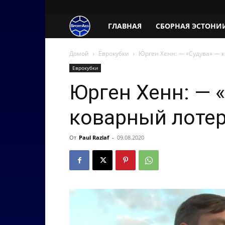
SportAeg.EE
ГЛАВНАЯ
СБОРНАЯ ЭСТОНИ
Домой
Еврокубки
Юрген Хенн: — «Судува» — 
Еврокубки
Юрген Хенн: — 
коварный лоте
От
Paul Razlaf
-
09.08.2020