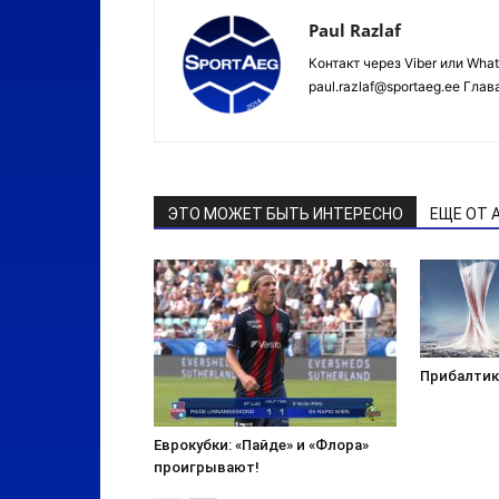
Paul Razlaf
Контакт через Viber или Wha
paul.razlaf@sportaeg.ee Гла
ЭТО МОЖЕТ БЫТЬ ИНТЕРЕСНО
ЕЩЕ ОТ 
Прибалтика
Еврокубки: «Пайде» и «Флора»
проигрывают!