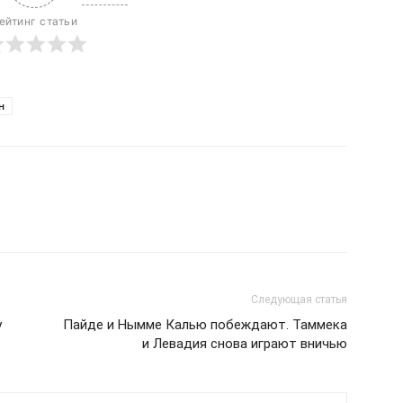
ейтинг статьи
н
Следующая статья
у
Пайде и Нымме Калью побеждают. Таммека
и Левадия снова играют вничью