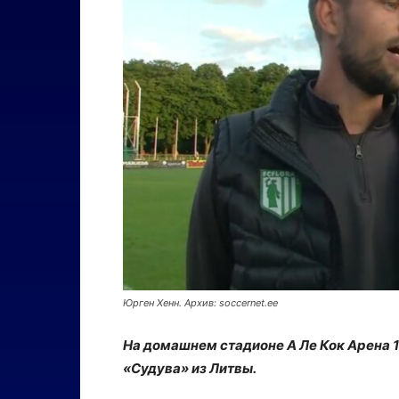
Юрген Хенн. Архив: soccernet.ee
На домашнем стадионе А Ле Кок Арена 1
«Судува» из Литвы.