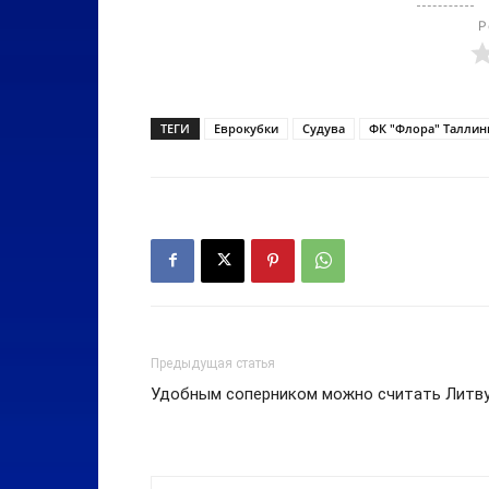
Р
ТЕГИ
Еврокубки
Судува
ФК "Флора" Таллин
Предыдущая статья
Удобным соперником можно считать Литв