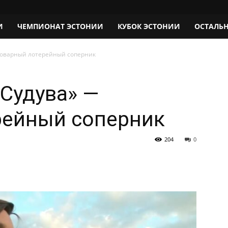
И
ЧЕМПИОНАТ ЭСТОНИИ
КУБОК ЭСТОНИИ
ОСТАЛЬ
коварный лотерейный соперник
«Судува» —
рейный соперник
204
0