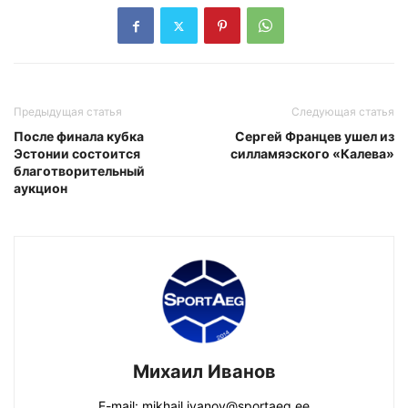
Предыдущая статья
Следующая статья
После финала кубка
Сергей Францев ушел из
Эстонии состоится
силламяэского «Калева»
благотворительный
аукцион
Михаил Иванов
E-mail: mikhail.ivanov@sportaeg.ee