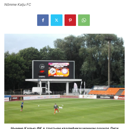
Nõmme Kalju FC
Нымме Калью ФК в третьем квалификационном раунде Лиги