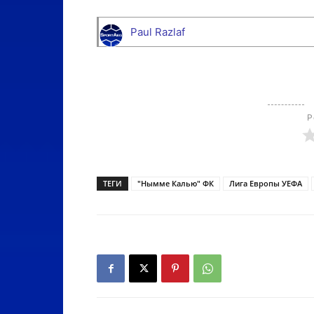
Paul Razlaf
Р
ТЕГИ
"Нымме Калью" ФК
Лига Европы УЕФА