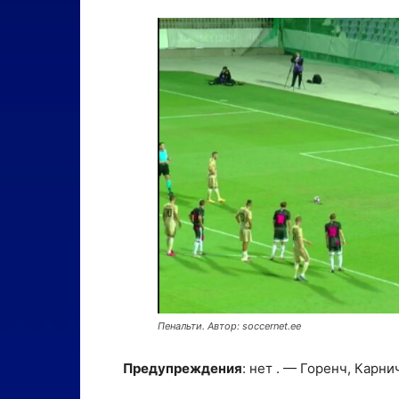
Пенальти. Автор: soccernet.ee
Предупреждения
: нет . — Горенч, Карни