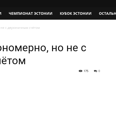
И
ЧЕМПИОНАТ ЭСТОНИИ
КУБОК ЭСТОНИИ
ОСТАЛЬ
 не с двухзначным счётом
ономерно, но не с
чётом
175
0