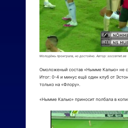
Молодёжь проиграла, но достойно. Автор: soccernet.ee
Омоложеный состав «Нымме Калью» не с
Итог: 0-4 и минус ещё один клуб от Эст
только на «Флору».
«Нымме Калью» приносит полбала в копил