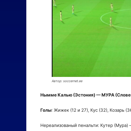
Автор: soccernet.ee
Нымме Калью (Эстония) — МУРА (Словени
Голы
: Жижек (12 и 27), Кус (32), Козарь (3
Нереализованый пенальти: Кутер (Мура) 