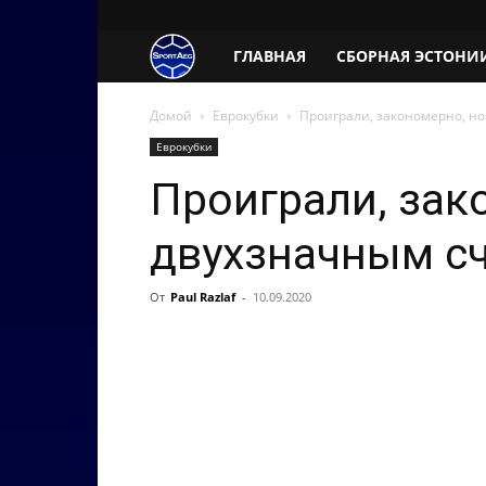
SportAeg.EE
ГЛАВНАЯ
СБОРНАЯ ЭСТОНИ
Домой
Еврокубки
Проиграли, закономерно, но
Еврокубки
Проиграли, зак
двухзначным с
От
Paul Razlaf
-
10.09.2020