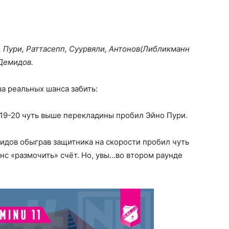
 Пури, Раттасепп, Суурвяли, Антонов(Либликманн
 Демидов.
а реальных шанса забить:
19-20 чуть выше перекладины пробил Эйно Пури.
мидов обыграв защитника на скорости пробил чуть
нс «размочить» счёт. Но, увы…во втором раунде