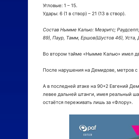
Угловые: 1 – 15.
Удары: 6 (1 в створ) – 21 (13 в створ).
Состав Нымме Калью: Меэритс; Раудсепп,
89), Паур, Тамм, Ершов(Шустов 46), Уста,
Во втором тайме «Нымме Калью» имел дв
После нарушения на Демидове, метров с 
А в последней атаке на 90+2 Евгений Де
левее дальней штанги, имея реальный ша
остаётся переживать лишь за «Флору».