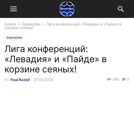
Домой
Еврокубки
Лига конференций: «Левадия» и «Пайде» в
корзине сеяных!
Еврокубки
Лига конференций:
«Левадия» и «Пайде» в
корзине сеяных!
260
0
От
Paul Razlaf
-
27.05.2024