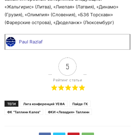
«Жальгирис» (Литва), «Лиепая» (Латвия), «Динамо»
(Грузия), «Олимпия» (Словения), «Б36 Торсхавн»
(Фарерские острова), «Дюделанж» (Люксембург)
Paul Razlaf
5
Рейтинг статьи
ТЕГИ
Лига конференций УЕФА
Пайде ГК
ФК "Таллинн Калев"
ФКИ «Левадия» Таллинн