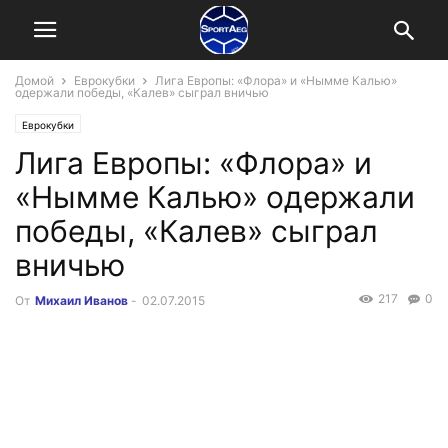
Домой
Еврокубки
Лига Европы: «Флора» и «Нымме Калью»
одержали победы, «Калев» сыграл вничью
Еврокубки
Лига Европы: «Флора» и
«Нымме Калью» одержали
победы, «Калев» сыграл
вничью
217
0
От
Михаил Иванов
-
02.07.2015