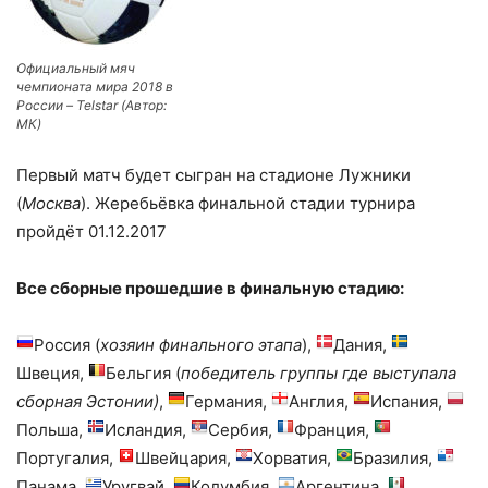
Официальный мяч
чемпионата мира 2018 в
России – Telstar (Автор:
МК)
Первый матч будет сыгран на стадионе Лужники
(
Москва
). Жеребьёвка финальной стадии турнира
пройдёт 01.12.2017
Все сборные прошедшие в финальную стадию:
Россия (
хозяин финального этапа
),
Дания,
Швеция,
Бельгия (
победитель группы где выступала
сборная Эстонии)
,
Германия,
Англия,
Испания,
Польша,
Исландия,
Сербия,
Франция,
Португалия,
Швейцария,
Хорватия,
Бразилия,
Панама,
Уругвай,
Колумбия,
Аргентина,