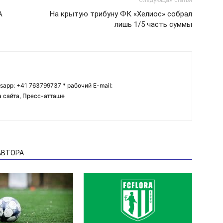
А
На крытую трибуну ФК «Хелиос» собрал
лишь 1/5 часть суммы
tsapp: +41 763799737 * рабочий E-mail:
ва сайта, Пресс-атташе
АВТОРА