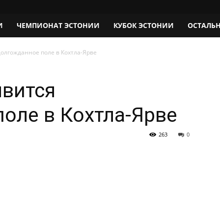
И
ЧЕМПИОНАТ ЭСТОНИИ
КУБОК ЭСТОНИИ
ОСТАЛЬ
долгожданное поле в Кохтла-Ярве
явится
оле в Кохтла-Ярве
263
0