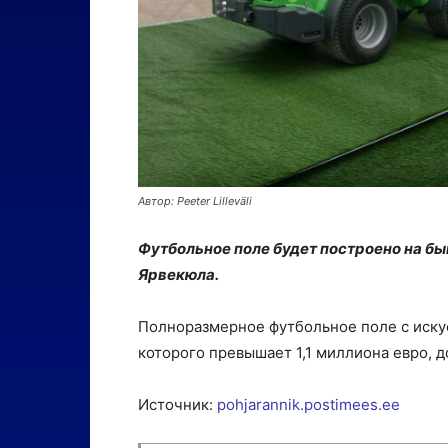
Автор: Peeter Lilleväli
Футбольное поле будет построено на б
Ярвекюла.
Полноразмерное футбольное поле с иску
которого превышает 1,1 миллиона евро, д
Источник:
pohjarannik.postimees.ee