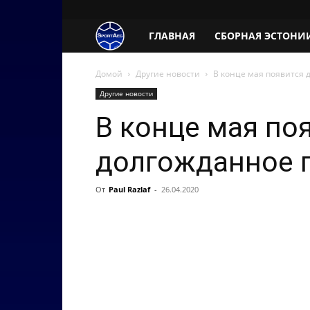
SportAeg.EE
ГЛАВНАЯ
СБОРНАЯ ЭСТОНИ
Домой
Другие новости
В конце мая появится 
Другие новости
В конце мая по
долгожданное п
От
Paul Razlaf
-
26.04.2020