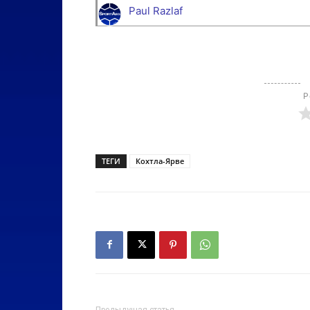
Paul Razlaf
Р
ТЕГИ
Кохтла-Ярве
Предыдущая статья