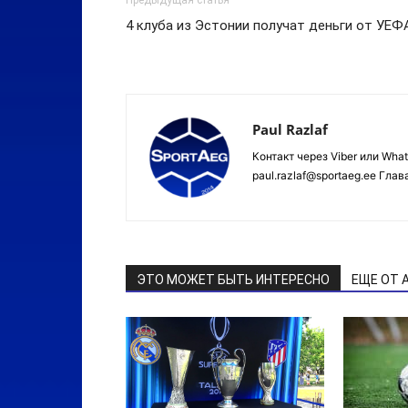
4 клуба из Эстонии получат деньги от УЕФ
Paul Razlaf
Контакт через Viber или Wha
paul.razlaf@sportaeg.ee Гла
ЭТО МОЖЕТ БЫТЬ ИНТЕРЕСНО
ЕЩЕ ОТ 