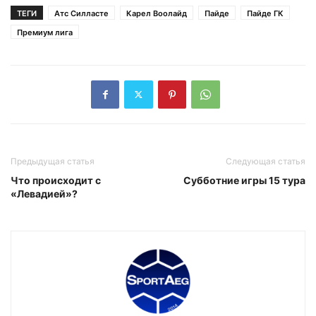
ТЕГИ
Атс Силласте
Карел Воолайд
Пайде
Пайде ГК
Премиум лига
Предыдущая статья
Следующая статья
Что происходит с
Субботние игры 15 тура
«Левадией»?