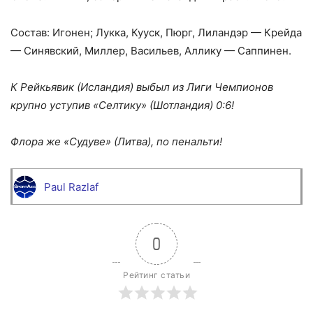
Состав: Игонен; Лукка, Кууск, Пюрг, Лиландэр — Крейда
— Синявский, Миллер, Васильев, Аллику — Саппинен.
К Рейкьявик (Исландия) выбыл из Лиги Чемпионов
крупно уступив «Селтику» (Шотландия) 0:6!
Флора же «Судуве» (Литва), по пенальти!
Paul Razlaf
0
Рейтинг статьи