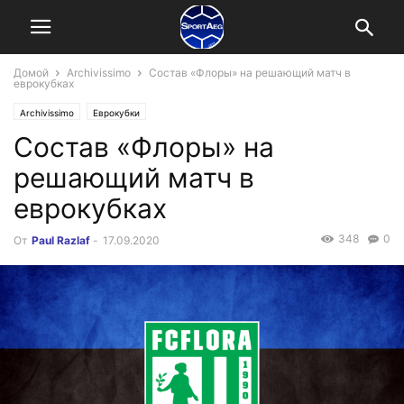
Домой
Archivissimo
Состав «Флоры» на решающий матч в
еврокубках
Archivissimo
Еврокубки
Состав «Флоры» на
решающий матч в
еврокубках
348
0
От
Paul Razlaf
-
17.09.2020