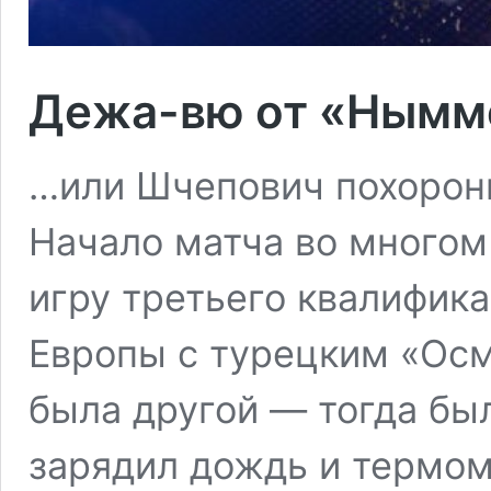
Дежа-вю от «Нымм
…или Шчепович похорон
Начало матча во много
игру третьего квалифик
Европы с турецким «Осм
была другой — тогда был
зарядил дождь и термом