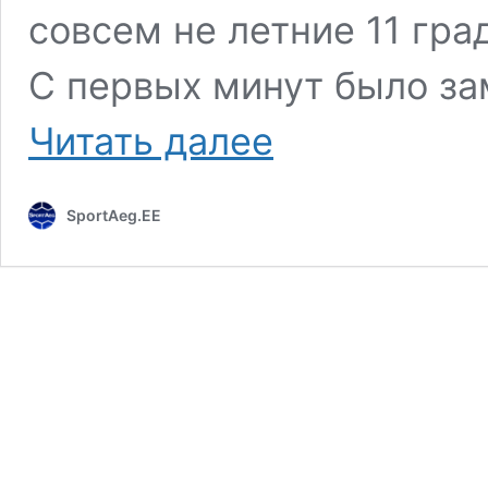
совсем не летние 11 гра
С первых минут было за
Дежа-
Читать далее
вю
от
«Нымме
SportAeg.EE
Калью»